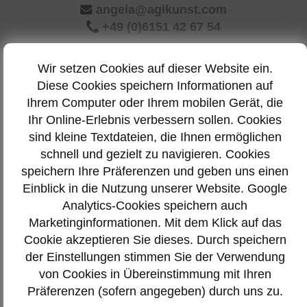
angela@agikunst.com
+49 (0)6151 42 67 54
Angebot einholen
Wir setzen Cookies auf dieser Website ein.
Diese Cookies speichern Informationen auf
Menu
Ihrem Computer oder Ihrem mobilen Gerät, die
Ihr Online-Erlebnis verbessern sollen. Cookies
sind kleine Textdateien, die Ihnen ermöglichen
Kontakt
schnell und gezielt zu navigieren. Cookies
speichern Ihre Präferenzen und geben uns einen
Telefon:
06151 42 67 54
Einblick in die Nutzung unserer Website. Google
Analytics-Cookies speichern auch
E-Mail:
angela@agikunst.com
Marketinginformationen. Mit dem Klick auf das
Cookie akzeptieren Sie dieses. Durch speichern
der Einstellungen stimmen Sie der Verwendung
© 2020 by Angela Giesselmann, Darmstadt /
Impressum
/
von Cookies in Übereinstimmung mit Ihren
Datenschutz
/
Login
Präferenzen (sofern angegeben) durch uns zu.