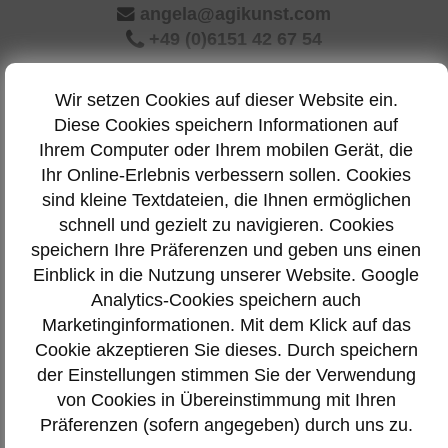
angela@agikunst.com
+49 (0)6151 42 67 54
Angebot einholen
Wir setzen Cookies auf dieser Website ein.
Diese Cookies speichern Informationen auf
Menu
Ihrem Computer oder Ihrem mobilen Gerät, die
Ihr Online-Erlebnis verbessern sollen. Cookies
sind kleine Textdateien, die Ihnen ermöglichen
Kontakt
schnell und gezielt zu navigieren. Cookies
speichern Ihre Präferenzen und geben uns einen
Telefon:
06151 42 67 54
Einblick in die Nutzung unserer Website. Google
Analytics-Cookies speichern auch
E-Mail:
angela@agikunst.com
Marketinginformationen. Mit dem Klick auf das
Cookie akzeptieren Sie dieses. Durch speichern
der Einstellungen stimmen Sie der Verwendung
© 2020 by Angela Giesselmann, Darmstadt /
Impressum
/
von Cookies in Übereinstimmung mit Ihren
Datenschutz
/
Login
Präferenzen (sofern angegeben) durch uns zu.