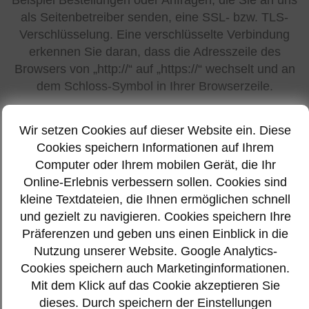
als Seitenbetreiber senden, eine SSL- bzw. TLS-
Verschlüsselung. Eine verschlüsselte Verbindung
erkennen Sie daran, dass die Adresszeile des
Browsers von „http://“ auf „https://“ wechselt und an
dem Schloss-Symbol in Ihrer Browserzeile.
Wenn die SSL- bzw. TLS-Verschlüsselung aktiviert
Wir setzen Cookies auf dieser Website ein. Diese
ist, können die Daten, die Sie an uns übermitteln,
Cookies speichern Informationen auf Ihrem
nicht von Dritten mitgelesen werden.
Computer oder Ihrem mobilen Gerät, die Ihr
Auskunft, Löschung und Berichtigung
Online-Erlebnis verbessern sollen. Cookies sind
kleine Textdateien, die Ihnen ermöglichen schnell
Sie haben im Rahmen der geltenden gesetzlichen
und gezielt zu navigieren. Cookies speichern Ihre
Bestimmungen jederzeit das Recht auf unentgeltliche
Präferenzen und geben uns einen Einblick in die
Auskunft über Ihre gespeicherten
Nutzung unserer Website. Google Analytics-
personenbezogenen Daten, deren Herkunft und
Cookies speichern auch Marketinginformationen.
Empfänger und den Zweck der Datenverarbeitung
Mit dem Klick auf das Cookie akzeptieren Sie
und ggf. ein Recht auf Berichtigung oder Löschung
dieses. Durch speichern der Einstellungen
dieser Daten. Hierzu sowie zu weiteren Fragen zum